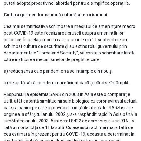
puteți adopta proactiv noi abordări pentru a simplifica operațiile.
Cultura germenilor ca nouă cultură a terorismului
Cea mai semnificativă schimbare a mediului de amenințare macro
post-COVID-19 este focalizarea bruscă asupra amenințărilor
biologice. În același mod în care atacurile din 11 septembrie au
schimbat cultura de securitate și au extins rolul guvernului prin
departamentele ‘’Homeland Security’’, va exista o schimbare largă
către instituirea mecanismelor de pregătire care:
a) reduc șansa ca o pandemie să se întâmple din nou și
b) ne ajută să răspundem mai eficient dacă și când se întâmplă.
Răspunsul la epidemia SARS din 2003 în Asia este o comparație
utilă, atât datorită similitudinii sale biologice cu coronavirusul actual,
cât și a panicii pe care a provocat-o în țările afectate. SARS își are
originea la sfârșitul anului 2002 și s-a răspândit rapid în Asia până la
jumătatea anului 2003. A infectat 8422 de oameni și a ucis 916 - o
rată a mortalității de 11 la sută. Cu această rată mai mare față de
cea estimată în prezent pentru COVID-19, aceasta a determinat în
mod inteligent răspunsuri drastice din partea guvernelor și