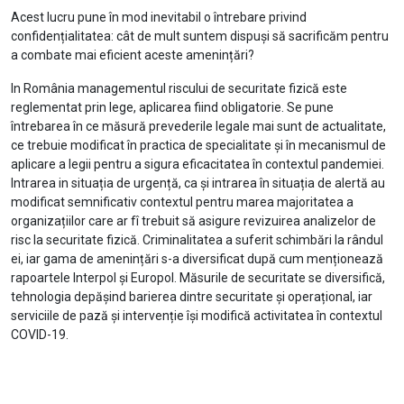
Acest lucru pune în mod inevitabil o întrebare privind
confidențialitatea: cât de mult suntem dispuși să sacrificăm pentru
a combate mai eficient aceste amenințări?
In România managementul riscului de securitate fizică este
reglementat prin lege, aplicarea fiind obligatorie. Se pune
întrebarea în ce măsură prevederile legale mai sunt de actualitate,
ce trebuie modificat în practica de specialitate și în mecanismul de
aplicare a legii pentru a sigura eficacitatea în contextul pandemiei.
Intrarea in situația de urgență, ca și intrarea în situația de alertă au
modificat semnificativ contextul pentru marea majoritatea a
organizațiilor care ar fî trebuit să asigure revizuirea analizelor de
risc la securitate fizică. Criminalitatea a suferit schimbări la rândul
ei, iar gama de amenințări s-a diversificat după cum menționează
rapoartele Interpol și Europol. Măsurile de securitate se diversifică,
tehnologia depășind barierea dintre securitate și operațional, iar
serviciile de pază și intervenție își modifică activitatea în contextul
COVID-19.