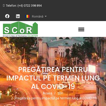
Telefon:
(+4) 0722 398 894
Română
PREGĂTIREA PENTRU
IMPACTUL PE TERMEN LUNG
AL COVID-19
Acasă
Știri
Pregătirea pentru impactul pe termen lung al COVID-19