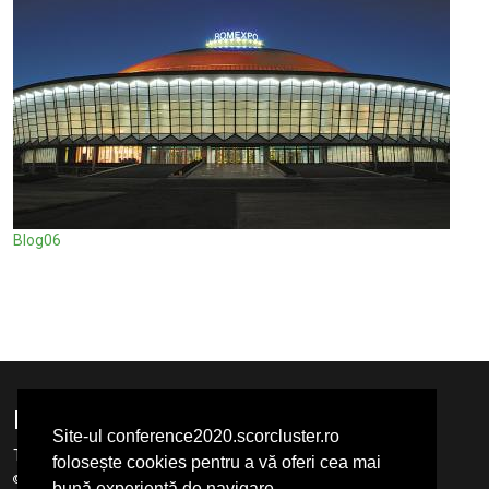
Blog06
Footer links
Site-ul conference2020.scorcluster.ro
Termeni
GDPR
folosește cookies pentru a vă oferi cea mai
© SCoR Cluster 2020 ∴ Dezvoltat de
Prompt Systems
bună experiență de navigare