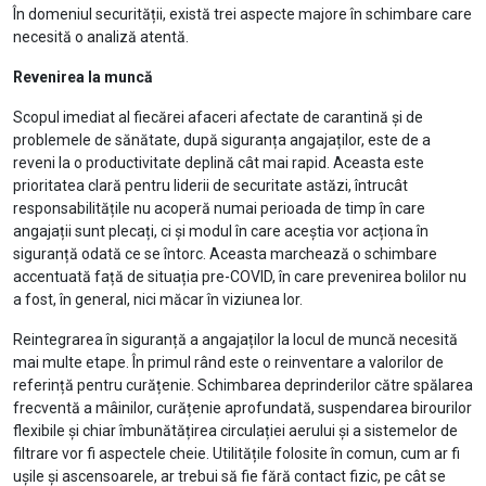
În domeniul securității, există trei aspecte majore în schimbare care
necesită o analiză atentă.
Revenirea la muncă
Scopul imediat al fiecărei afaceri afectate de carantină și de
problemele de sănătate, după siguranța angajaților, este de a
reveni la o productivitate deplină cât mai rapid. Aceasta este
prioritatea clară pentru liderii de securitate astăzi, întrucât
responsabilitățile nu acoperă numai perioada de timp în care
angajații sunt plecați, ci și modul în care aceștia vor acționa în
siguranță odată ce se întorc. Aceasta marchează o schimbare
accentuată față de situația pre-COVID, în care prevenirea bolilor nu
a fost, în general, nici măcar în viziunea lor.
Reintegrarea în siguranță a angajaților la locul de muncă necesită
mai multe etape. În primul rând este o reinventare a valorilor de
referință pentru curățenie. Schimbarea deprinderilor către spălarea
frecventă a mâinilor, curățenie aprofundată, suspendarea birourilor
flexibile și chiar îmbunătățirea circulației aerului și a sistemelor de
filtrare vor fi aspectele cheie. Utilitățile folosite în comun, cum ar fi
ușile și ascensoarele, ar trebui să fie fără contact fizic, pe cât se