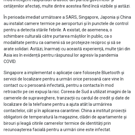
cetățenilor afectați, multe dintre acestea fiind încă vizibile și astăzi.
În perioada imediat următoare a SARS, Singapore, Japonia și China
au instalat camere termice pe aeroporturi și în punctele de control
pentru a detecta stările febrile. A existat, de asemenea, o
schimbare culturală către purtarea măștilor în public, ca o
modalitate pentru ca oamenii să se protejeze reciproc și să se
arate solidari. Astăzi, înarmați cu această experiență, multe țări din
Asia ies în evidență pentru răspunsul lor agresiv la pandemia
COVID.
Singapore a implementat o aplicație care folosește Bluetooth și
servicii de localizare pentru a urmări orice persoană care vine în
contact cu o persoană infectată, pentru a contacta în mod
retroactiv pe cei expuși la risc. Coreea de Sud a utilizat imagini de la
camerele de supraveghere, tranzacții cu cardul de credit și date de
localizare de la telefoane pentru a ajuta atât la urmărirea
contactelor, cât și în aplicarea carantinei. China a instituit proiecții
obligatorii de temperatură la magazine, clădiri de apartamente și
birouri și leagă citirile camerelor termice de identități prin
recunoașterea facială pentru a urmări cine este infectat.