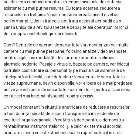
pe eficiența conducerii pentru a menține nivelurile de protecție
existente cu mai puține resurse. Cu toate acestea, reducerea
resurselor nu trebuie să însemne rămînerea la acest nivel de
performanță. Liderii strategici pot trata această perioadă ca o
șansă unică de a revizui aspectele depășite ale operațiunilor lor și
de a adopta noi tehnologii mai eficiente.
Cum? Centrele de operații de securitate vor monitoriza mai multe
camere cu mai puține persoane, folosind analize video avansate
pentru a găsi noi modalități de alarmare și pentru a elimina
alarmele nedorite. Pasajele virtuale, bazate pe camere, vor înlocui
patrulele costisitoare cu personal. Și pe măsură ce sistemele de
inteligență artificială, care detectează incidente de securitate la
viteze supraumane, devin disponibile, vor elibera cele mai prețioase
active ale echipelor de securitate - oamenii lor - pentru a face ceea
ce fac cel mai bine: să răspundă rapid și decisiv.
Un model constant în situațiile anetrioare de reducere a resurselor
a fost dorința ridicată de a spori transparența în modelele de
cheltuieli organizaționale. Pregătiți-vă deci pentru a demonstra
rentabilitatea instrumentelor noi și a celor existente și acordați
proritate a ceea ce este strict necesar în raport cu locul în care