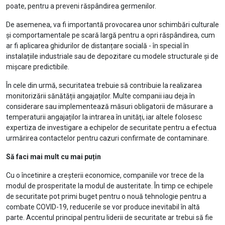
poate, pentru a preveni răspândirea germenilor.
De asemenea, va fi importantă provocarea unor schimbări culturale
și comportamentale pe scară largă pentru a opri răspândirea, cum
ar fi aplicarea ghidurilor de distanțare socială - în special în
instalațiile industriale sau de depozitare cu modele structurale și de
mișcare predictibile.
În cele din urmă, securitatea trebuie să contribuie la realizarea
monitorizării sănătății angajaților. Multe companii iau deja în
considerare sau implementează măsuri obligatorii de măsurare a
temperaturii angajaților la intrarea în unități, iar altele folosesc
expertiza de investigare a echipelor de securitate pentru a efectua
urmărirea contactelor pentru cazuri confirmate de contaminare.
Să faci mai mult cu mai puțin
Cu o încetinire a creșterii economice, companiile vor trece de la
modul de prosperitate la modul de austeritate. În timp ce echipele
de securitate pot primi buget pentru o nouă tehnologie pentru a
combate COVID-19, reducerile se vor produce inevitabil în altă
parte. Accentul principal pentru liderii de securitate ar trebui să fie